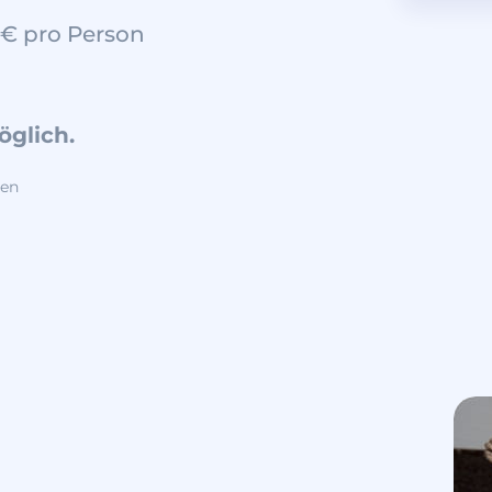
 € pro Person
öglich.
ten