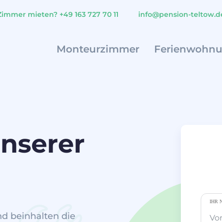
Zimmer mieten?
+49 163 727 70 11
info@pension-teltow.d
Monteurzimmer
Ferienwohn
nserer
IHR 
d beinhalten die