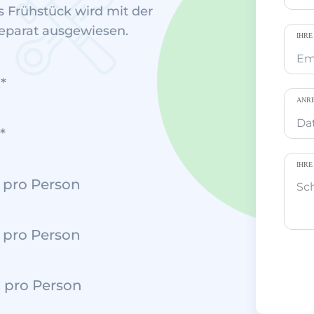
s Frühstück wird mit der
separat ausgewiesen.
IHRE
*
ANR
*
IHRE
 pro Person
 pro Person
 pro Person